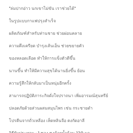
"ล่มปากอ่าว นกเขาไม่ขัน เราช่วยได้"
ในรูปแบบกาแฟปรุงสำเร็จ
ผลิตภัณฑ์สำหรับท่านชาย ช่วยผ่อนคลาย
ความตึงเครียด บำรุงเส้นเอ็น ช่วยขยายตัว
ของหลอดเลือด ทำให้การแข็งตัวดีขึ้น
นานขึ้น ทำให้มีความสุขได้นานยิ่งขึ้น ย้อน
ความรู้สึกให้กลับมาเป็นหนุ่มอีกครั้ง
สามารถปฏิบัติภาระกิจดั่งใจปราถนา เพิ่มอารมณ์สุนทรีย์
ปลอดภัยด้วยส่วนผสมสมุนไพร เช่น กระชายดำ
โปรตีนจากถั่วเหลือง เห็ดหลินจือ ตงกัดอาลี
วิธีรับประทาน : 1 ซอง ชงด้วยน้ำร้อน 120 มล.