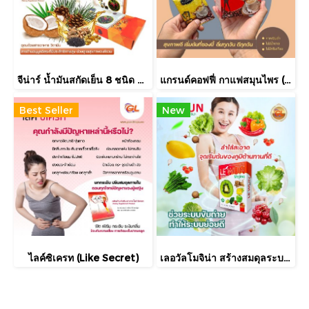
จีน่าร์ น้ำมันสกัดเย็น 8 ชนิด ดูแลระบบเซลล์
แกรนด์คอฟฟี่ กาแฟสมุนไพร (GrandCoffee)
Best Seller
New
ไลค์ซิเครท (Like Secret)
เลอวัลโมจิน่า สร้างสมดุลระบบลำใส้